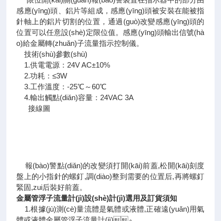
感應(yīng)頭、鋁片等組成，感應(yīng)頭被安裝在能被指
針軸上的鋁片切割的位置，通過(guò)改變感應(yīng)頭的
位置可以任意設(shè)定限位值。感應(yīng)頭輸出信號(hà
o)給金屬轉(zhuǎn)子流量指示控制儀。
技術(shù)參數(shù)
1.供電電源：24V AC±10%
2.功耗：≤3W
3.工作溫度：-25℃～60℃
4.輸出觸點(diǎn)容量：24VAC 3A
接線圖
報(bào)警點(diǎn)的改變須打開(kāi)前蓋,松開(kāi)刻度
盤上的小指針的螺釘,調(diào)整到需要的位置后,再將螺釘
緊固,zui后裝好前蓋。
金屬管浮子流量計(jì)設(shè)計(jì)選用及訂貨須知
1.根據(jù)測(cè)量流體是氣體或液體,正確遠(yuǎn)用氣
體或液體金屬管浮子流量計(jì)。