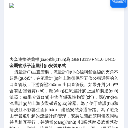
電話咨詢
夾套連接法蘭標(biāo)準(zhǔn)為:GB/T9119 PN1.6 DN15
金屬管浮子流量計(jì)安裝形式
流量計(jì)垂直安裝，流量計(jì)中心線與鉛垂線的夾角不
超過(guò)5°，在流量計(jì)的上游須保證五倍公稱通徑的入
口直管段，下游保證250mm出口直管段。如果介質(zhì)中
含有固體雜質(zhì)，應(yīng)在流量計(jì)上游加裝過(guò)
濾器；如果介質(zhì)中含有鐵磁性物質(zhì)，應(yīng)在
流量計(jì)的上游安裝磁過(guò)濾器。為了便于維護(hù)和
清洗且不影響生產(chǎn)，建議安裝旁通管路。為了避免
由于管道引起的流量計(jì)變形，安裝法蘭必須與儀表同軸
并且相互平行，并適當(dāng)?shù)刂喂艿酪员苊夤艿勒