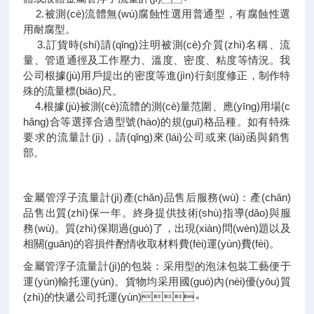
2.被測(cè)流體無(wú)腐蝕性選用普通型，有腐蝕性選
用耐腐型。
3.訂貨時(shí)請(qǐng)注明被測(cè)介質(zhì)名稱、流
量、管道通徑及工作壓力、溫度、密度、粘度等情況。我
公司根據(jù)用戶提出的密度等進(jìn)行刻度修正，制作特
殊的流量標(biāo)尺。
4.根據(jù)被測(cè)流體的測(cè)量范圍、應(yīng)用場(c
hǎng)合等選擇合適型號(hào)的規(guī)格品種。如有特殊
要求的流量計(jì)，請(qǐng)來(lái)公司或來(lái)函與銷售
部。
金屬管浮子流量計(jì)產(chǎn)品售后服務(wù)：產(chǎn)
品售出質(zhì)保一年。終身提供技術(shù)指導(dǎo)與服
務(wù)。質(zhì)保期過(guò)了，出現(xiàn)問(wèn)題以及
相關(guān)的容損件酌情收取材料費(fèi)運(yùn)費(fèi)。
金屬管浮子流量計(jì)的包裝：采用型的泡沫包裝工藝便于
運(yùn)輸托運(yùn)。貨物均采用國(guó)內(nèi)優(yōu)質
(zhì)的快遞公司托運(yùn)。