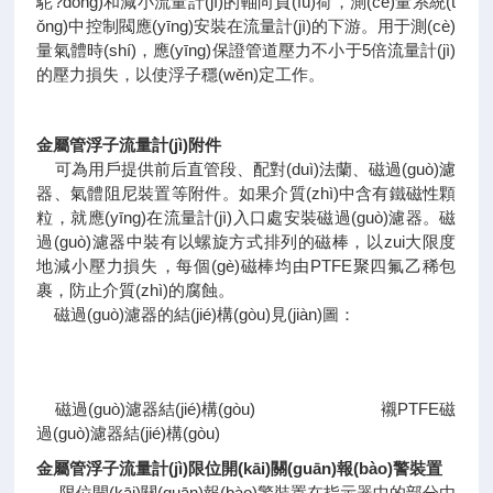
駝?dòng)和減小流量計(jì)的軸向負(fù)荷，測(cè)量系統(t
ǒng)中控制閥應(yīng)安裝在流量計(jì)的下游。用于測(cè)
量氣體時(shí)，應(yīng)保證管道壓力不小于5倍流量計(jì)
的壓力損失，以使浮子穩(wěn)定工作。
金屬管浮子流量計(jì)附件
可為用戶提供前后直管段、配對(duì)法蘭、磁過(guò)濾
器、氣體阻尼裝置等附件。如果介質(zhì)中含有鐵磁性顆
粒，就應(yīng)在流量計(jì)入口處安裝磁過(guò)濾器。磁
過(guò)濾器中裝有以螺旋方式排列的磁棒，以zui大限度
地減小壓力損失，每個(gè)磁棒均由PTFE聚四氟乙稀包
裹，防止介質(zhì)的腐蝕。
磁過(guò)濾器的結(jié)構(gòu)見(jiàn)圖：
磁過(guò)濾器結(jié)構(gòu) 襯PTFE磁
過(guò)濾器結(jié)構(gòu)
金屬管浮子流量計(jì)限位開(kāi)關(guān)報(bào)警裝置
限位開(kāi)關(guān)報(bào)警裝置在指示器中的部分由