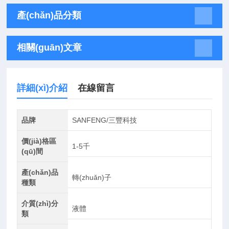
產(chǎn)品分類
相關(guān)文章
詳細(xì)介紹
在線留言
品牌
SANFENG/三豐科技
價(jià)格區
1-5千
(qū)間
產(chǎn)品
轉(zhuǎn)子
種類
介質(zhì)分
液體
類