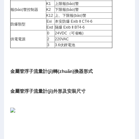
K1
上限報(bào)警
報(bào)警控制器
K2
下限報(bào)警
K12
上、下限報(bào)警
Exi
本安防爆 Exib Ⅱ CT4-6
防爆類型
Exd
隔爆 Exib Ⅱ BT4-6
0
24VDC（可省略)
供電電源
2
220VAC
3
3.6伏鋰電池
金屬管浮子流量計(jì)轉(zhuǎn)換器形式
金屬管浮子流量計(jì)外形及安裝尺寸