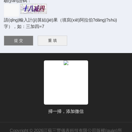
驗(yàn)證碼：
請(qǐng)輸入計(jì)算結(jié)果（填寫(xiě)阿拉伯?dāng)?shù)
字），如：三加四=7
掃一掃，添加微信
Copyright © 2026江蘇三豐儀表科技有限公司版權(quán)所