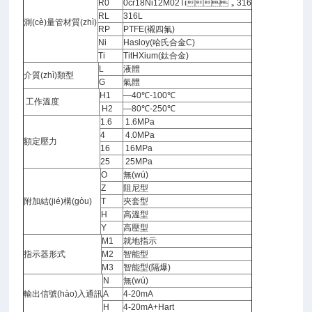
R0
0cr18Ni12M02Ti，316
RL
316L
測(cè)量管材質(zhì)
RP
PTFE(襯四氟)
Ni
Hasloy(哈氏合金C)
Ti
TitHXium(鈦合金)
L
液體
介質(zhì)類型
G
氣體
H1
—40℃-100℃
工作溫度
H2
—80℃-250℃
1.6
1.6MPa
4
4.0MPa
額定壓力
16
16MPa
25
25MPa
O
無(wú)
Z
阻尼型
附加結(jié)構(gòu)
T
夾套型
H
高溫型
Y
高壓型
M1
就地指示
指示器形式
M2
智能型
M3
智能型(隔爆)
N
無(wú)
輸出信號(hào)入通訊
A
4-20mA
H
4-20mA+Hart