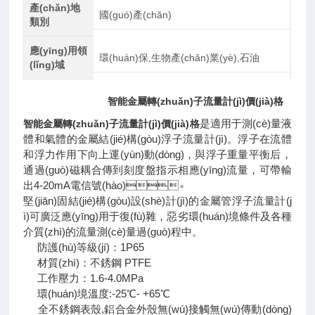
產(chǎn)地
國(guó)產(chǎn)
類別
應(yīng)用領
環(huán)保,生物產(chǎn)業(yè),石油
(lǐng)域
智能
金屬轉(zhuǎn)子流量計(jì)價(jià)格
是適用于測(cè)量液
智能金屬轉(zhuǎn)子流量計(jì)價(jià)格
體和氣體的金屬結(jié)構(gòu)浮子流量計(jì)。浮子在流體
和浮力作用下向上運(yùn)動(dòng)，與浮子重量平衡后，
通過(guò)磁耦合傳到刻度盤指示相應(yīng)流量，可帶輸
出4-20mA電信號(hào)。
堅(jiān)固結(jié)構(gòu)設(shè)計(jì)的金屬管浮子流量計(j
ì)可廣泛應(yīng)用于復(fù)雜，惡劣環(huán)境條件及各種
介質(zhì)的流量測(cè)量過(guò)程中。
防護(hù)等級(jí)：1P65
材質(zhì)：不銹鋼 PTFE
工作壓力：1.6-4.0MPa
環(huán)境溫度:-25℃- +65℃
全不銹鋼表殼,鋁合金外殼無(wú)接觸無(wú)傳動(dòng)