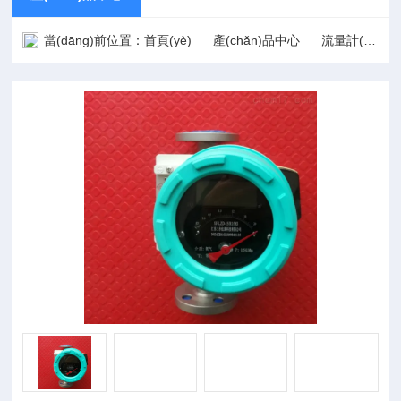
當(dāng)前位置：
首頁(yè)
產(chǎn)品中心
流量計(jì)