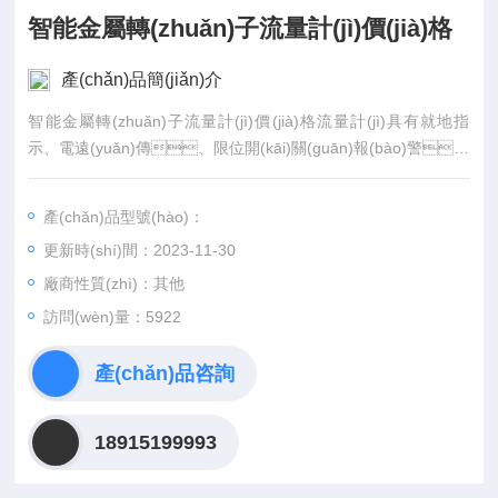
智能金屬轉(zhuǎn)子流量計(jì)價(jià)格
產(chǎn)品簡(jiǎn)介
智能金屬轉(zhuǎn)子流量計(jì)價(jià)格流量計(jì)具有就地指
示、電遠(yuǎn)傳、限位開(kāi)關(guān)報(bào)警、
耐腐蝕、夾套型、阻尼型和防爆等品種。
廣泛應(yīng)用于國(guó)防、化工、石油、冶
產(chǎn)品型號(hào)：
金、電力、環(huán)保、醫(yī)藥和輕工等部門的液
更新時(shí)間：2023-11-30
體、氣體流量的測(cè)量與自動(dòng)控制。
廠商性質(zhì)：其他
訪問(wèn)量：5922
產(chǎn)品咨詢
18915199993