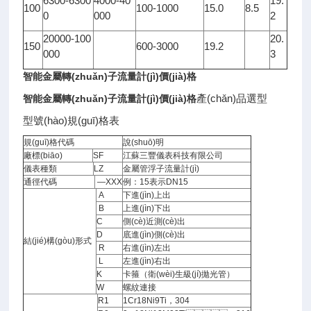
6300-6300
4000-40
19.
100
100-1000
15.0
8.5
0
000
2
20000-100
20.
150
600-3000
19.2
000
3
智能
金屬轉(zhuǎn)子流量計(jì)價(jià)格
產(chǎn)品選型
智能
金屬轉(zhuǎn)子流量計(jì)價(jià)格
型號(hào)規(guī)格表
規(guī)格代碼
說(shuō)明
廠標(biāo)
SF
江蘇三豐儀表科技有限公司
儀表種類
LZ
金屬管浮子流量計(jì)
通徑代碼
—XXX
例：15表示DN15
A
下進(jìn)上出
B
上進(jìn)下出
C
側(cè)近測(cè)出
D
底進(jìn)側(cè)出
結(jié)構(gòu)形式
R
右進(jìn)左出
L
左進(jìn)右出
K
卡箍（衛(wèi)生級(jí)拋光管）
W
螺紋連接
R1
1Cr18Ni9Ti，304