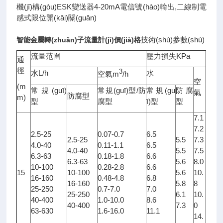
機(jī)構(gòu)ESK變送器4-20mA電信號(hào)輸出,二線制電
感式限位開(kāi)關(guān)
技術(shù)參數(shù)
智能金屬轉(zhuǎn)子流量計(jì)價(jià)格
流量范圍
壓力損失KPa
通
徑
3
水L/h
水
空氣m
/h
空
(m
常規(guī)
常規(guī)型/防
常規(gu
防腐
氣
防腐型
m)
型
腐型
ī)型
型
7.1
7.2
2.5-25
0.07-0.7
6.5
2.5-25
5.5
7.3
4.0-40
0.11-1.1
6.5
4.0-40
5.5
7.5
6.3-63
0.18-1.8
6.6
6.3-63
5.6
8.0
10-100
0.28-2.8
6.6
15
10-100
5.6
10.
16-160
0.48-4.8
6.8
16-160
5.8
8
25-250
0.7-7.0
7.0
25-250
6.1
10.
40-400
1.0-10.0
8.6
40-400
7.3
0
63-630
1.6-16.0
11.1
14.