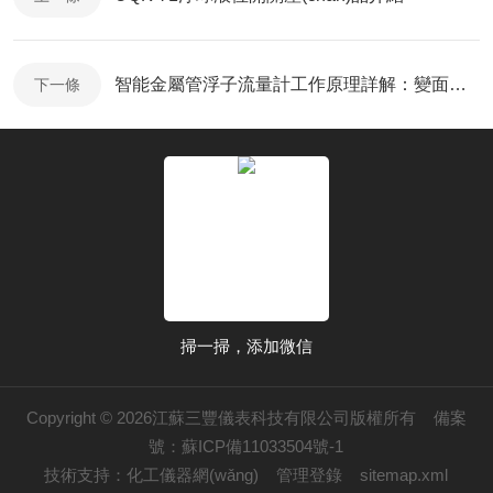
智能金屬管浮子流量計工作原理詳解：變面積式流量測量核心技術解析
下一條
掃一掃，添加微信
Copyright © 2026江蘇三豐儀表科技有限公司版權所有
備案
號：蘇ICP備11033504號-1
技術支持：
化工儀器網(wǎng)
管理登錄
sitemap.xml