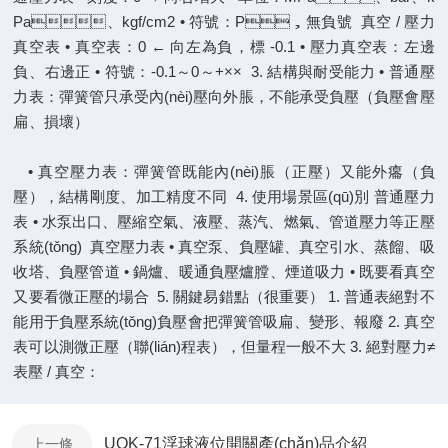
Pa、kgf/cm2 • 符號：P，無負號 真空 / 壓力
真空表 • 真空表：0 ← 向左為負，標 -0.1 • 壓力真空表：左邊
負、右邊正 • 符號：-0.1～0～+×× 3. 結構與耐受能力 • 普通壓
力表：彈簧管只承受內(nèi)壓向外脹，不能承受負壓（負壓會壓
扁、損壞）
• 真空壓力表：彈簧管既能內(nèi)脹（正壓）又能外癟（負
壓），結構剛度、加工精度不同 4. 使用場景區(qū)別 普通壓力
表 • 水泵出口、壓縮空氣、液壓、蒸汽、燃氣、管道壓力等正壓
系統(tǒng) 真空壓力表 • 真空泵、負壓罐、真空引水、蒸餾、吸
收塔、負壓管道 • 鍋爐、暖通負壓爐膛、煙道吸力 • 既要看真空
又要看微正壓的場合 5. 關鍵易錯點（很重要） 1. 普通表絕對不
能用于負壓系統(tǒng)負壓會把彈簧管吸扁、變形、報廢 2. 真空
表可以測微正壓（聯(lián)程表），但量程一般不大 3. 絕對壓力≠
表壓 / 真空：
UQK-71浮球液位開關產(chǎn)品介紹
上一條