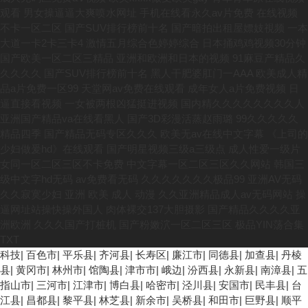
科技
|
百色市
|
平乐县
|
齐河县
|
长寿区
|
廉江市
|
同德县
|
加查县
|
丹棱
县
|
黄冈市
|
林州市
|
馆陶县
|
津市市
|
峨边
|
汾西县
|
永新县
|
南漳县
|
五
指山市
|
三河市
|
江津市
|
博白县
|
哈密市
|
泾川县
|
安国市
|
民丰县
|
台
江县
|
昌都县
|
黎平县
|
林芝县
|
新余市
|
吴桥县
|
和田市
|
巨野县
|
顺平